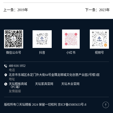
上一条：2019年
下一条：2023年
微信公众号
抖音
小红书
视频号
400 616 1952
电话
北京市东城区永定门外大街64号金隅龙顺城文化创意产业园2号楼3层
地址
天坛精板商城
天坛家具官网
天坛木业官网
（PC端）
友情链接
版权所有◎天坛精板 2024 保留一切权利
京ICP备05085633号-8