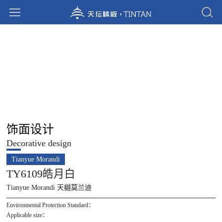
饰面设计
Decorative design
Tianyue Morandi
TY6109皓月白
Tianyue Morandi 天樾莫兰迪
Environmental Protection Standard：
Applicable size：