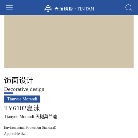
饰面设计
Decorative design
Tianyue Morandi
TY6102夏沫
Tianyue Morandi 天樾莫兰迪
Environmental Protection Standard：
Applicable size：